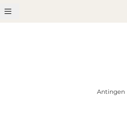
KARRIÄRMENY
Dela sidan
Antingen ä