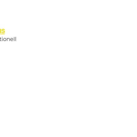
us
tionell