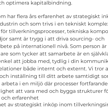
ch optimera kapitalbindning.
om har flera års erfarenhet av strategiskt 
ndustrin och som trivs i en tekniskt komple
 för tillverkningsprocesser, tekniska komp
jor samt är trygg i att driva sourcing- och
bete på internationell nivå. Som person är
are som tycker att samarbete är en självkla
enkel att jobba med, tydlig i din kommuni
lationer både internt och externt. Vi tror 
 och inställning till ditt arbete samtidigt 
 arbeta i en miljö där processer fortfarand
lighet att vara med och bygga strukturer fö
r och erfarenhet
het av strategiskt inköp inom tillverkningsi