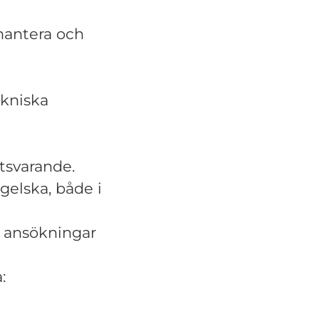
 hantera och
ekniska
tsvarande.
elska, både i
 ansökningar
: