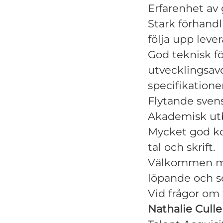
Erfarenhet av 
Stark förhandl
följa upp lever
God teknisk fö
utvecklingsav
specifikationer
Flytande svens
Akademisk utb
Mycket god ko
tal och skrift.
Välkommen me
löpande och se
Vid frågor om 
Nathalie Cul