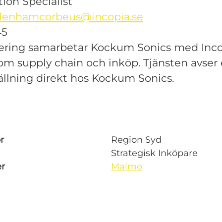
tion Specialist
ullenhamcorbeus@incopia.se
45
tering samarbetar Kockum Sonics med Inco
nom supply chain och inköp. Tjänsten avser
tällning direkt hos Kockum Sonics.
r
Region Syd
Strategisk Inköpare
er
Malmo