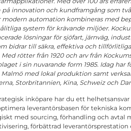
larmapplikationer.
Med över 100 års erfare
på innovation och kundframgång som två 
där modern automation kombineras med be
pålitliga system för krävande miljöer. Kock
cerade lösningar för sjöfart, järnväg, indust
bidrar till säkra, effektiva och tillförlitlig
 Med rötter från 1920 och arv från Kockum
laget i sin nuvarande form 1985.
Idag har f
 Malmö med lokal produktion samt verksa
erna, Storbritannien, Kina, Schweiz och Da
trategisk inköpare har du ett helhetsansvar 
optimera leverantörsbasen för tekniska k
giskt med sourcing, förhandling och avtal
ivisering, förbättrad leverantörsprestation