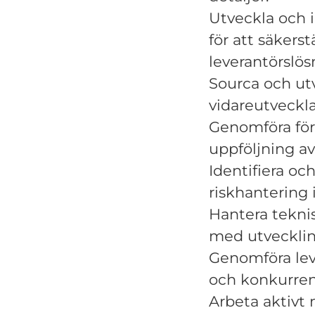
Utveckla och 
för att säkerst
leverantörslös
Sourca och utv
vidareutveckla
Genomföra för
uppföljning av 
Identifiera oc
riskhantering 
Hantera teknis
med utveckling
Genomföra leve
och konkurren
Arbeta aktivt 