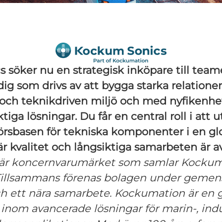
 söker nu en strategisk inköpare till team
ig som drivs av att bygga starka relationer, 
 och teknikdriven miljö och med nyfikenhet
tiga lösningar. Du får en central roll i att 
törsbasen för tekniska komponenter i en gl
r kvalitet och långsiktiga samarbeten är a
är koncernvarumärket som samlar
Kockum
 Tillsammans förenas bolagen under gem
ch ett nära samarbete. Kockumation är en g
inom avancerade lösningar för marin-, indus