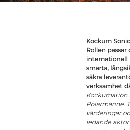
Kockum Sonics
Rollen passar d
internationell
smarta, långsik
säkra leveran
verksamhet dä
Kockumation 
Polarmarine.
värderingar o
ledande aktör