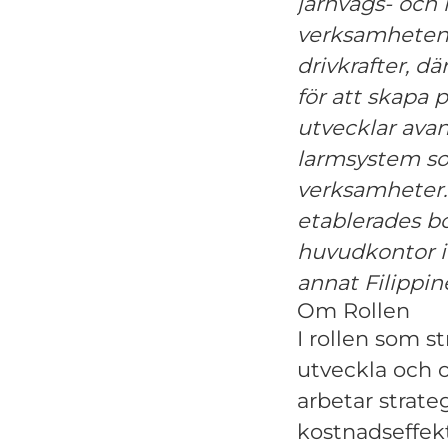
järnvägs- och 
verksamheten 
drivkrafter, 
för att skapa 
utvecklar avan
larmsystem som 
verksamheter.
etablerades bo
huvudkontor i
annat Filippin
Om Rollen
I rollen som s
utveckla och 
arbetar strate
kostnadseffekt