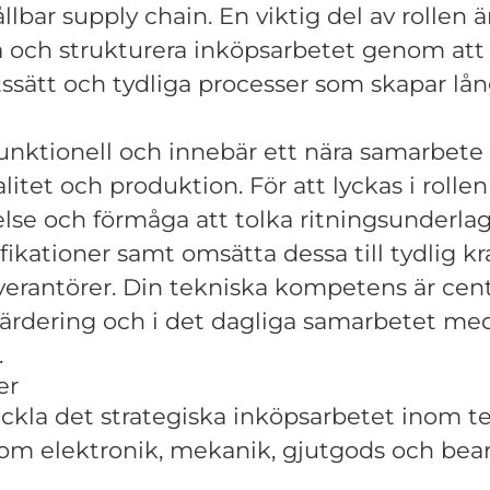
llbar supply chain. En viktig del av rollen ä
a och strukturera inköpsarbetet genom att 
tssätt och tydliga processer som skapar lå
rfunktionell och innebär ett nära samarbet
litet och produktion. För att lyckas i rolle
else och förmåga att tolka ritningsunderlag,
fikationer samt omsätta dessa till tydlig kra
erantörer. Din tekniska kompetens är cent
värdering och i det dagliga samarbetet me
.
er
eckla det strategiska inköpsarbetet inom t
som elektronik, mekanik, gjutgods och bea