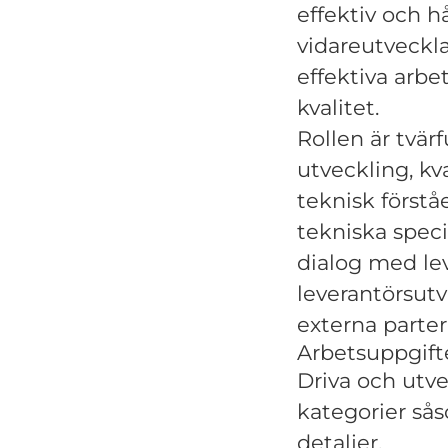
effektiv och hå
vidareutveckl
effektiva arbe
kvalitet.
Rollen är tvä
utveckling, kva
teknisk förstå
tekniska speci
dialog med lev
leverantörsut
externa parter
Arbetsuppgift
Driva och utv
kategorier så
detaljer.