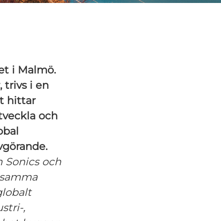
et i Malmö.
trivs i en
 hittar
utveckla och
obal
vgörande.
 Sonics
och
ensamma
lobalt
tri-,