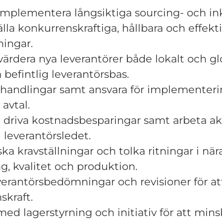
implementera långsiktiga sourcing- och in
älla konkurrenskraftiga, hållbara och effekt
ningar.
ärdera nya leverantörer både lokalt och g
 befintlig leverantörsbas.
handlingar samt ansvara för implementer
avtal.
h driva kostnadsbesparingar samt arbeta a
i leverantörsledet.
ka kravställningar och tolka ritningar i nä
, kvalitet och produktion.
rantörsbedömningar och revisioner för att
skraft.
med lagerstyrning och initiativ för att min