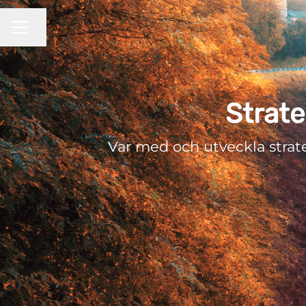
KARRIÄRMENY
Dela sidan
Strate
Var med och utveckla strate