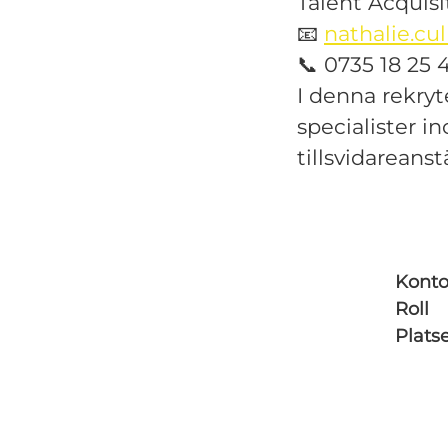
Talent Acquisi
📧
nathalie.c
📞 0735 18 25 
I denna rekry
specialister i
tillsvidareans
Konto
Roll
Plats