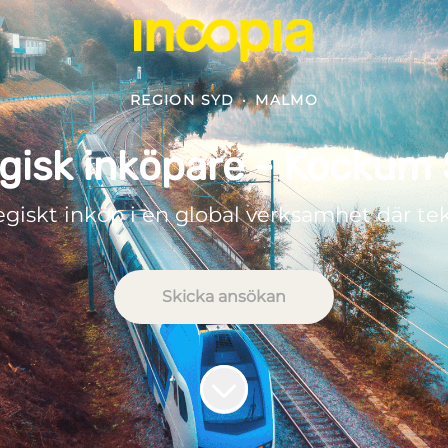
REGION SYD
·
MALMO
gisk inköpare - Kockum
giskt inköp i en global verksamhet där tekni
Skicka ansökan