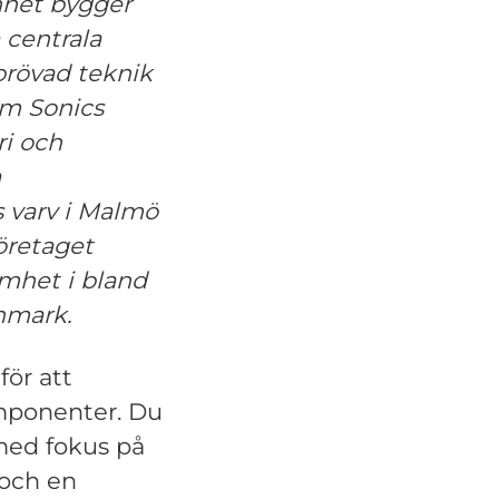
nhet bygger
centrala
prövad teknik
um Sonics
ri och
a
s varv i Malmö
öretaget
mhet i bland
nmark.
för att
omponenter. Du
 med fokus på
 och en