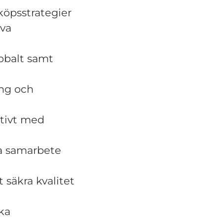
köpsstrategier
iva
lobalt samt
ing och
ktivt med
ra samarbete
 säkra kvalitet
ska