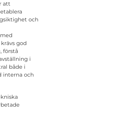
r att
etablera
ngsiktighet och
e med
n krävs god
 förstå
vställning i
ral både i
d interna och
ekniska
rbetade