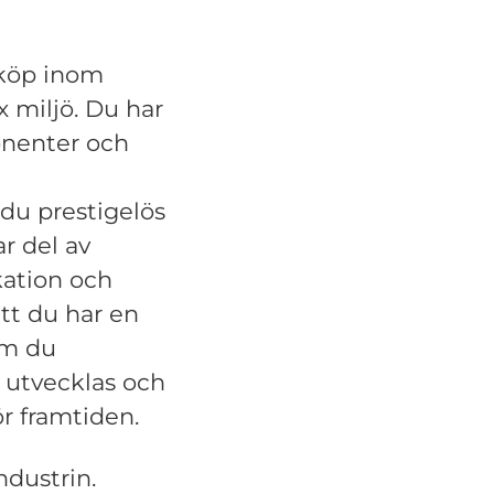
inköp inom
x miljö. Du har
onenter och
 du prestigelös
r del av
kation och
att du har en
som du
e utvecklas och
r framtiden.
ndustrin.