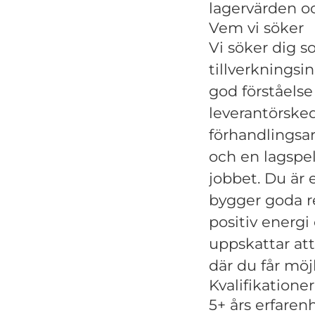
lagervärden o
Vem vi söker
Vi söker dig s
tillverkningsi
god förståelse
leverantörsked
förhandlingsar
och en lagspel
jobbet. Du är 
bygger goda re
positiv energi
uppskattar att
där du får möj
Kvalifikatione
5+ års erfaren